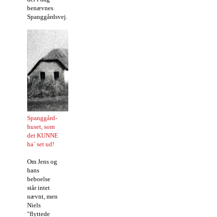
benævnes
Spanggårdsvej.
Spanggård-
huset, som
det KUNNE
ha´ set ud!
Om Jens og
hans
beboelse
står intet
nævnt, men
Niels
"flyttede