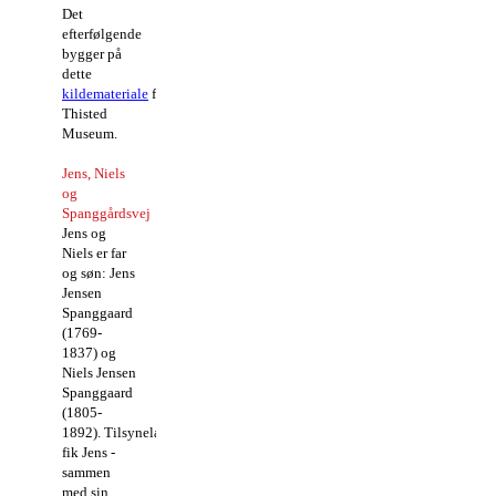
Det
efterfølgende
bygger på
dette
kildemateriale
fra
Thisted
Museum.
Jens, Niels
og
Spanggårdsvej
Jens og
Niels er far
og søn: Jens
Jensen
Spanggaard
(1769-
1837) og
Niels Jensen
Spanggaard
(1805-
1892). Tilsyneladende
fik Jens -
sammen
med sin