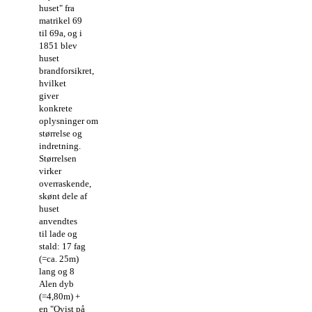
huset" fra
matrikel 69
til 69a, og i
1851 blev
huset
brandforsikret,
hvilket
giver
konkrete
oplysninger om
størrelse og
indretning.
Størrelsen
virker
overraskende,
skønt dele af
huset
anvendtes
til lade og
stald: 17 fag
(=ca. 25m)
lang og 8
Alen dyb
(=4,80m) +
en "Qvist på