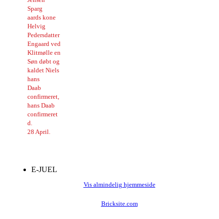
Sparg
aards kone
Helvig
Pedersdatter
Engaard ved
Klitmølle en
Søn døbt og
kaldet Niels
hans
Daab
confirmeret,
hans Daab
confirmeret
d.
28 April.
E-JUEL
Vis almindelig hjemmeside
Bricksite.com