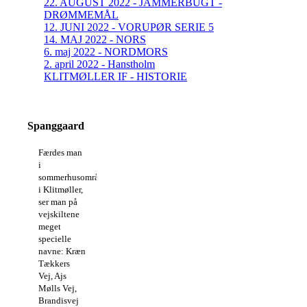
22. AUGUST 2022 - JAMMERBUGT -
DRØMMEMÅL
12. JUNI 2022 - VORUPØR SERIE 5
14. MAJ 2022 - NORS
6. maj 2022 - NORDMORS
2. april 2022 - Hanstholm
KLITMØLLER IF - HISTORIE
Spanggaard
Færdes man
i
sommerhusområderne
i Klitmøller,
ser man på
vejskiltene
meget
specielle
navne: Kræn
Tækkers
Vej, Ajs
Mølls Vej,
Brandisvej