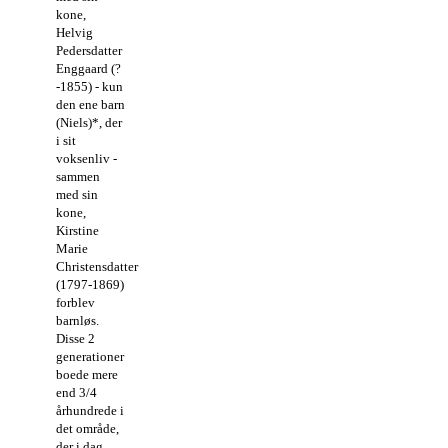
kone,
Helvig
Pedersdatter
Enggaard (?
-1855) - kun
den ene barn
(Niels)*, der
i sit
voksenliv -
sammen
med sin
kone,
Kirstine
Marie
Christensdatter
(1797-1869)
forblev
barnløs.
Disse 2
generationer
boede mere
end 3/4
århundrede i
det område,
der i dag