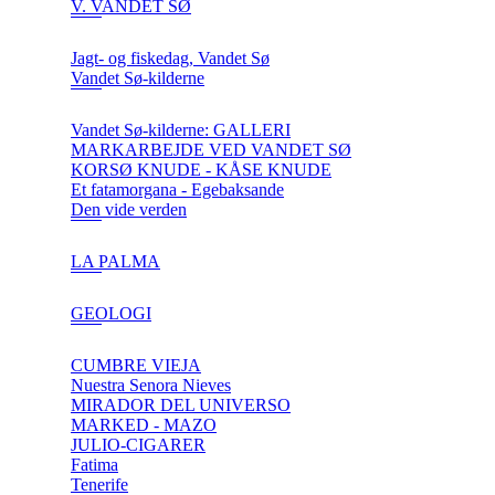
V. VANDET SØ
Jagt- og fiskedag, Vandet Sø
Vandet Sø-kilderne
Vandet Sø-kilderne: GALLERI
MARKARBEJDE VED VANDET SØ
KORSØ KNUDE - KÅSE KNUDE
Et fatamorgana - Egebaksande
Den vide verden
LA PALMA
GEOLOGI
CUMBRE VIEJA
Nuestra Senora Nieves
MIRADOR DEL UNIVERSO
MARKED - MAZO
JULIO-CIGARER
Fatima
Tenerife