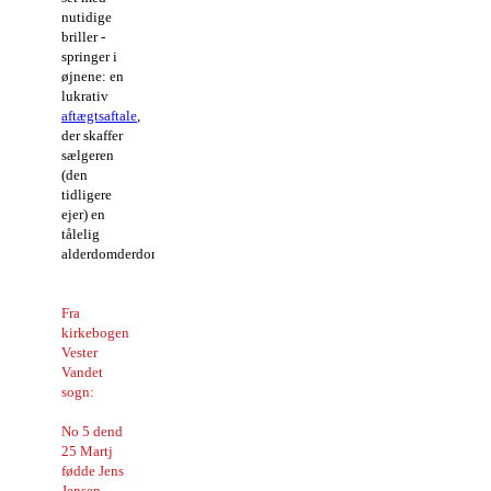
nutidige
briller -
springer i
øjnene: en
lukrativ
aftægtsaftale
,
der skaffer
sælgeren
(den
tidligere
ejer) en
tålelig
alderdomderdom.
Fra
kirkebogen
Vester
Vandet
sogn:
No 5 dend
25 Martj
fødde Jens
Jensen