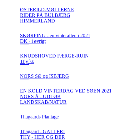
ØSTERILD-MØLLERNE
RIDER PÅ BULBJERG
HIMMERLAND
SKØRPING - en vinteraften i 2021
DK - i øvrigt
KNUDSHOVED FÆRGE-RUIN
Thy´sk
NORS SØ og ISBJERG
EN KOLD VINTERDAG VED SØEN 2021
NORS Å - UDLØB
LANDSKAB/NATUR
Thagaards Plantage
Thagaard - GALLERI
THY - HER OG DER