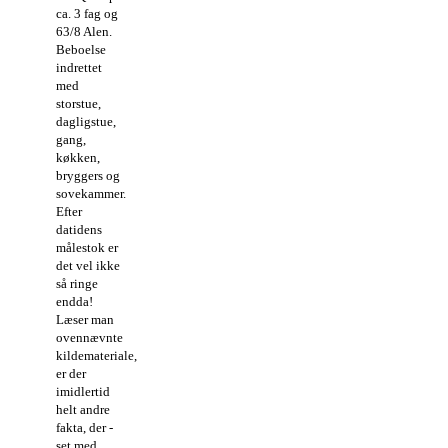
ca. 3 fag og
63/8 Alen.
Beboelse
indrettet
med
storstue,
dagligstue,
gang,
køkken,
bryggers og
sovekammer.
Efter
datidens
målestok er
det vel ikke
så ringe
endda!
Læser man
ovennævnte
kildemateriale,
er der
imidlertid
helt andre
fakta, der -
set med