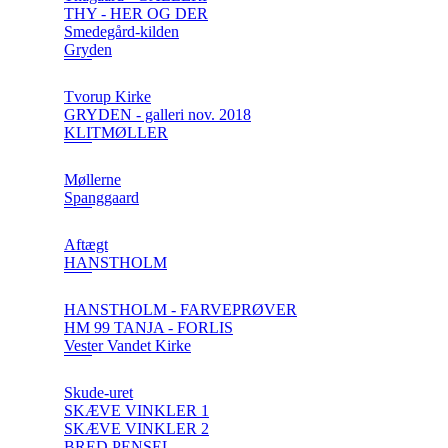
THY - HER OG DER
Smedegård-kilden
Gryden
Tvorup Kirke
GRYDEN - galleri nov. 2018
KLITMØLLER
Møllerne
Spanggaard
Aftægt
HANSTHOLM
HANSTHOLM - FARVEPRØVER
HM 99 TANJA - FORLIS
Vester Vandet Kirke
Skude-uret
SKÆVE VINKLER 1
SKÆVE VINKLER 2
BRED PENSEL