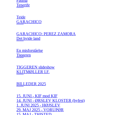
Fatima
Tenerife
Teide
GARACHICO
GARACHICO: PEREZ ZAMORA
Det hvide land
En misforståelse
Tiggeren
TIGGEREN slideshow
KLITMØLLER I.F.
BILLEDER 2025
15. JUNI - KIF mod KIF
14. JUNI - ØRSLEV KLOSTER (byfest)
1. JUNI 2025 - HØJSLEV
29. MAJ 2025 - VORUPØR
15. MAJ - THISTED