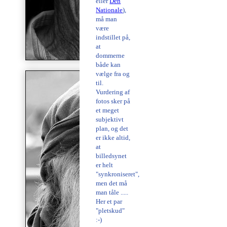
eller
Den
Nationale
),
må man
være
indstillet på,
at
dommerne
både kan
vælge fra og
til.
Vurdering af
fotos sker på
et meget
subjektivt
plan, og det
er ikke altid,
at
billedsynet
er helt
"synkroniseret",
men det må
man tåle .....
Her et par
"pletskud"
:-)