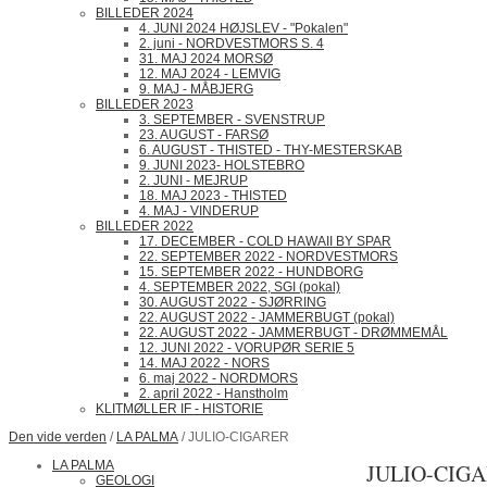
BILLEDER 2024
4. JUNI 2024 HØJSLEV - "Pokalen"
2. juni - NORDVESTMORS S. 4
31. MAJ 2024 MORSØ
12. MAJ 2024 - LEMVIG
9. MAJ - MÅBJERG
BILLEDER 2023
3. SEPTEMBER - SVENSTRUP
23. AUGUST - FARSØ
6. AUGUST - THISTED - THY-MESTERSKAB
9. JUNI 2023- HOLSTEBRO
2. JUNI - MEJRUP
18. MAJ 2023 - THISTED
4. MAJ - VINDERUP
BILLEDER 2022
17. DECEMBER - COLD HAWAII BY SPAR
22. SEPTEMBER 2022 - NORDVESTMORS
15. SEPTEMBER 2022 - HUNDBORG
4. SEPTEMBER 2022, SGI (pokal)
30. AUGUST 2022 - SJØRRING
22. AUGUST 2022 - JAMMERBUGT (pokal)
22. AUGUST 2022 - JAMMERBUGT - DRØMMEMÅL
12. JUNI 2022 - VORUPØR SERIE 5
14. MAJ 2022 - NORS
6. maj 2022 - NORDMORS
2. april 2022 - Hanstholm
KLITMØLLER IF - HISTORIE
Den vide verden
/
LA PALMA
/ JULIO-CIGARER
LA PALMA
JULIO-CIG
GEOLOGI