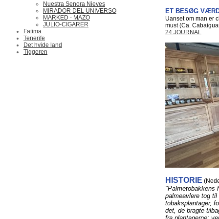
Nuestra Senora Nieves
MIRADOR DEL UNIVERSO
ET BESØG VÆR
MARKED - MAZO
Uanset om man er cig
JULIO-CIGARER
must (Ca. Cabaiguan
Fatima
24 JOURNAL
Tenerife
Det hvide land
Tiggeren
HISTORIE
(Nede
"Palmetobakkens hi
palmeavlere tog til
tobaksplantager, fo
det, de bragte tilb
fra plantagerne: v