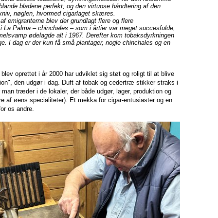
blande bladene perfekt; og den virtuose håndtering af den
niv, nøglen, hvormed cigarlaget skæres.
 emigranterne blev der grundlagt flere og flere
i La Palma – chinchales – som i årtier var meget succesfulde,
mmelsvamp ødelagde alt i 1967. Derefter kom tobaksdyrkningen
ge. I dag er der kun få små plantager, nogle chinchales og en
ev oprettet i år 2000 har udviklet sig støt og roligt til at blive
ion", den udgør i dag. Duft af tobak og cedertræ stikker straks i
an træder i de lokaler, der både udgør, lager, produktion og
re af øens specialiteter). Et mekka for cigar-entusiaster og en
or os andre.