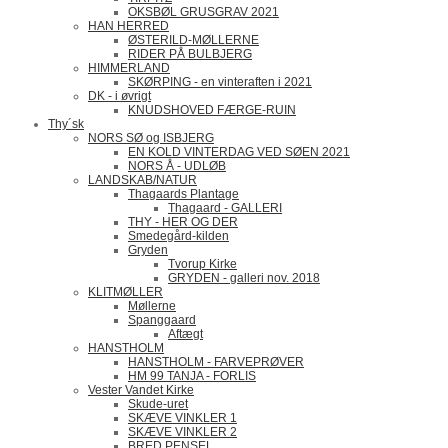
OKSBØL GRUSGRAV 2021
HAN HERRED
ØSTERILD-MØLLERNE
RIDER PÅ BULBJERG
HIMMERLAND
SKØRPING - en vinteraften i 2021
DK - i øvrigt
KNUDSHOVED FÆRGE-RUIN
Thy´sk
NORS SØ og ISBJERG
EN KOLD VINTERDAG VED SØEN 2021
NORS Å - UDLØB
LANDSKAB/NATUR
Thagaards Plantage
Thagaard - GALLERI
THY - HER OG DER
Smedegård-kilden
Gryden
Tvorup Kirke
GRYDEN - galleri nov. 2018
KLITMØLLER
Møllerne
Spanggaard
Aftægt
HANSTHOLM
HANSTHOLM - FARVEPRØVER
HM 99 TANJA - FORLIS
Vester Vandet Kirke
Skude-uret
SKÆVE VINKLER 1
SKÆVE VINKLER 2
BRED PENSEL