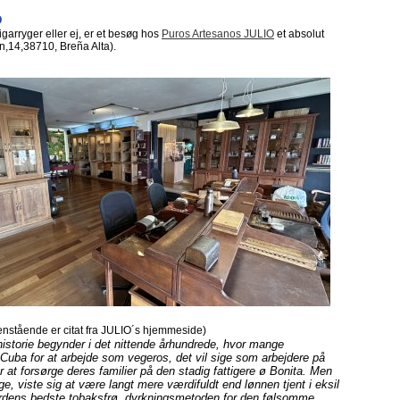
D
arryger eller ej, er et besøg hos
Puros Artesanos JULIO
et absolut
,14,38710, Breña Alta).
nstående er citat fra JULIO´s hjemmeside)
storie begynder i det nittende århundrede, hvor mange
 Cuba for at arbejde som vegeros, det vil sige som arbejdere på
r at forsørge deres familier på den stadig fattigere ø Bonita. Men
age, viste sig at være langt mere værdifuldt end lønnen tjent i eksil
erdens bedste tobaksfrø, dyrkningsmetoden for den følsomme