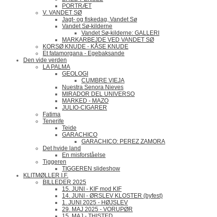
PORTRÆT
V. VANDET SØ
Jagt- og fiskedag, Vandet Sø
Vandet Sø-kilderne
Vandet Sø-kilderne: GALLERI
MARKARBEJDE VED VANDET SØ
KORSØ KNUDE - KÅSE KNUDE
Et fatamorgana - Egebaksande
Den vide verden
LA PALMA
GEOLOGI
CUMBRE VIEJA
Nuestra Senora Nieves
MIRADOR DEL UNIVERSO
MARKED - MAZO
JULIO-CIGARER
Fatima
Tenerife
Teide
GARACHICO
GARACHICO: PEREZ ZAMORA
Det hvide land
En misforståelse
Tiggeren
TIGGEREN slideshow
KLITMØLLER I.F.
BILLEDER 2025
15. JUNI - KIF mod KIF
14. JUNI - ØRSLEV KLOSTER (byfest)
1. JUNI 2025 - HØJSLEV
29. MAJ 2025 - VORUPØR
15. MAJ - THISTED