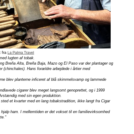
t fra
La Palma Travel
med lugten af tobak.
g Breña Alta, Breña Baja, Mazo og El Paso var der plantager og
r (chinchales). Hans forældre arbejdede i årtier med
'erne blev planterne inficeret af blå skimmelsvamp og lammede
ndlavede cigarer blev meget langsomt genoprettet, og i 1999
selvstændig med sin egen produktion.
sted et kvarter med en lang tobakstradition, ikke langt fra Cigar
 hjalp ham. I mellemtiden er det vokset til en familievirksomhed
te."