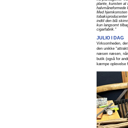
plante, kunsten at 
halvmåneformede k
Med hjemkomsten af
tobaksproducenter 
indtil den blå ski
kun langsomt tilba
cigarfabrik."
JULIO I DAG
Virksomheden, der bl
den unikke "attrakt
næsen næsen, når m
butik (også for and
kæmpe oplevelse f