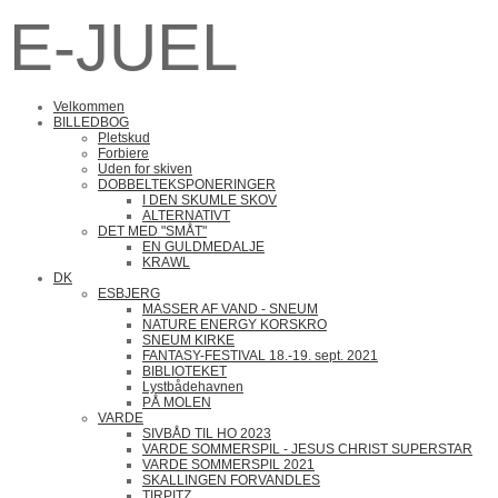
E-JUEL
Velkommen
BILLEDBOG
Pletskud
Forbiere
Uden for skiven
DOBBELTEKSPONERINGER
I DEN SKUMLE SKOV
ALTERNATIVT
DET MED "SMÅT"
EN GULDMEDALJE
KRAWL
DK
ESBJERG
MASSER AF VAND - SNEUM
NATURE ENERGY KORSKRO
SNEUM KIRKE
FANTASY-FESTIVAL 18.-19. sept. 2021
BIBLIOTEKET
Lystbådehavnen
PÅ MOLEN
VARDE
SIVBÅD TIL HO 2023
VARDE SOMMERSPIL - JESUS CHRIST SUPERSTAR
VARDE SOMMERSPIL 2021
SKALLINGEN FORVANDLES
TIRPITZ