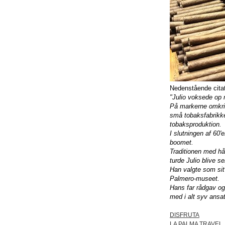
Nedenstående cita
"Julio voksede op 
På markerne omkrin
små tobaksfabrikke
tobaksproduktion.
I slutningen af 60
boomet.
Traditionen med hå
turde Julio blive 
Han valgte som sit 
Palmero-museet.
Hans far rådgav og
med i alt syv ansat
DISFRUTA
LA PALMA TRAVEL