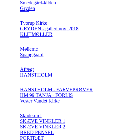
Smedegård-kilden
Gryden
Tvorup Kirke
GRYDEN - galleri nov. 2018
KLITMØLLER
Møllerne
Spanggaard
Aftægt
HANSTHOLM
HANSTHOLM - FARVEPRØVER
HM 99 TANJA - FORLIS
Vester Vandet Kirke
Skude-uret
SKÆVE VINKLER 1
SKÆVE VINKLER 2
BRED PENSEL
PORTRÆT