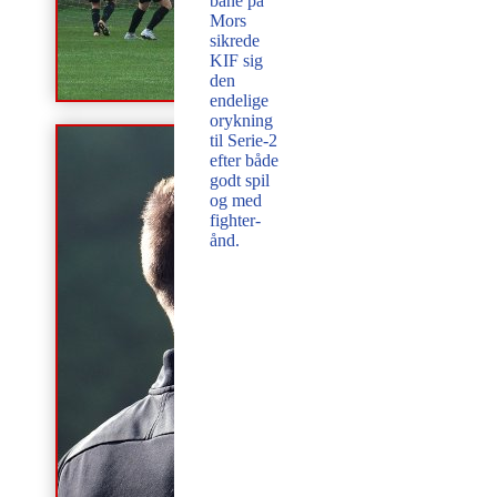
bane på
Mors
sikrede
KIF sig
den
endelige
orykning
til Serie-2
efter både
godt spil
og med
fighter-
ånd.