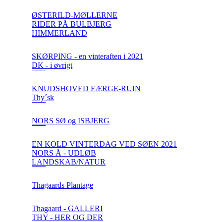
ØSTERILD-MØLLERNE
RIDER PÅ BULBJERG
HIMMERLAND
SKØRPING - en vinteraften i 2021
DK - i øvrigt
KNUDSHOVED FÆRGE-RUIN
Thy´sk
NORS SØ og ISBJERG
EN KOLD VINTERDAG VED SØEN 2021
NORS Å - UDLØB
LANDSKAB/NATUR
Thagaards Plantage
Thagaard - GALLERI
THY - HER OG DER