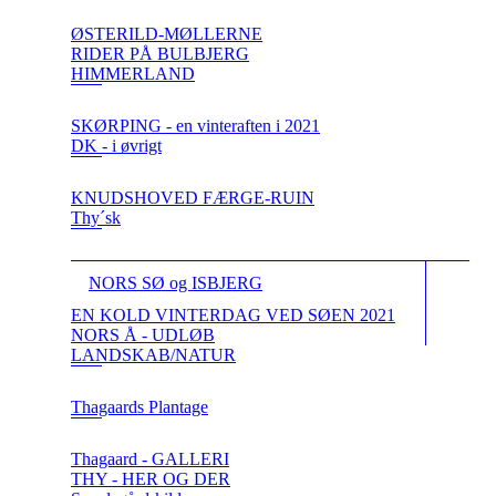
ØSTERILD-MØLLERNE
RIDER PÅ BULBJERG
HIMMERLAND
SKØRPING - en vinteraften i 2021
DK - i øvrigt
KNUDSHOVED FÆRGE-RUIN
Thy´sk
NORS SØ og ISBJERG
EN KOLD VINTERDAG VED SØEN 2021
NORS Å - UDLØB
LANDSKAB/NATUR
Thagaards Plantage
Thagaard - GALLERI
THY - HER OG DER