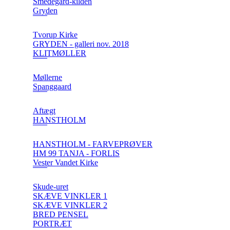
Smedegård-kilden
Gryden
Tvorup Kirke
GRYDEN - galleri nov. 2018
KLITMØLLER
Møllerne
Spanggaard
Aftægt
HANSTHOLM
HANSTHOLM - FARVEPRØVER
HM 99 TANJA - FORLIS
Vester Vandet Kirke
Skude-uret
SKÆVE VINKLER 1
SKÆVE VINKLER 2
BRED PENSEL
PORTRÆT