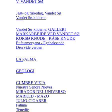
V. VANDET SØ
Jagt- og fiskedag, Vandet Sø
Vandet Sø-kilderne
Vandet Sø-kilderne: GALLERI
MARKARBEJDE VED VANDET SØ
KORSØ KNUDE - KÅSE KNUDE
Et fatamorgana - Egebaksande
Den vide verden
LA PALMA
GEOLOGI
CUMBRE VIEJA
Nuestra Senora Nieves
MIRADOR DEL UNIVERSO
MARKED - MAZO
JULIO-CIGARER
Fatima
Tenerife