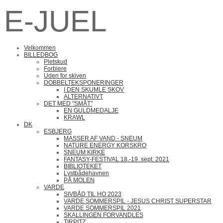
E-JUEL
Velkommen
BILLEDBOG
Pletskud
Forbiere
Uden for skiven
DOBBELTEKSPONERINGER
I DEN SKUMLE SKOV
ALTERNATIVT
DET MED "SMÅT"
EN GULDMEDALJE
KRAWL
DK
ESBJERG
MASSER AF VAND - SNEUM
NATURE ENERGY KORSKRO
SNEUM KIRKE
FANTASY-FESTIVAL 18.-19. sept. 2021
BIBLIOTEKET
Lystbådehavnen
PÅ MOLEN
VARDE
SIVBÅD TIL HO 2023
VARDE SOMMERSPIL - JESUS CHRIST SUPERSTAR
VARDE SOMMERSPIL 2021
SKALLINGEN FORVANDLES
TIRPITZ