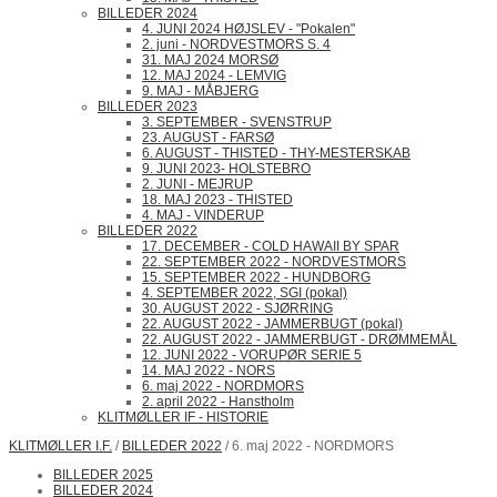
BILLEDER 2024
4. JUNI 2024 HØJSLEV - "Pokalen"
2. juni - NORDVESTMORS S. 4
31. MAJ 2024 MORSØ
12. MAJ 2024 - LEMVIG
9. MAJ - MÅBJERG
BILLEDER 2023
3. SEPTEMBER - SVENSTRUP
23. AUGUST - FARSØ
6. AUGUST - THISTED - THY-MESTERSKAB
9. JUNI 2023- HOLSTEBRO
2. JUNI - MEJRUP
18. MAJ 2023 - THISTED
4. MAJ - VINDERUP
BILLEDER 2022
17. DECEMBER - COLD HAWAII BY SPAR
22. SEPTEMBER 2022 - NORDVESTMORS
15. SEPTEMBER 2022 - HUNDBORG
4. SEPTEMBER 2022, SGI (pokal)
30. AUGUST 2022 - SJØRRING
22. AUGUST 2022 - JAMMERBUGT (pokal)
22. AUGUST 2022 - JAMMERBUGT - DRØMMEMÅL
12. JUNI 2022 - VORUPØR SERIE 5
14. MAJ 2022 - NORS
6. maj 2022 - NORDMORS
2. april 2022 - Hanstholm
KLITMØLLER IF - HISTORIE
KLITMØLLER I.F.
/
BILLEDER 2022
/ 6. maj 2022 - NORDMORS
BILLEDER 2025
BILLEDER 2024