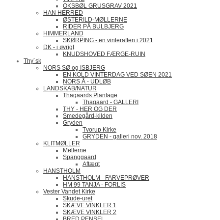
OKSBØL GRUSGRAV 2021
HAN HERRED
ØSTERILD-MØLLERNE
RIDER PÅ BULBJERG
HIMMERLAND
SKØRPING - en vinteraften i 2021
DK - i øvrigt
KNUDSHOVED FÆRGE-RUIN
Thy´sk
NORS SØ og ISBJERG
EN KOLD VINTERDAG VED SØEN 2021
NORS Å - UDLØB
LANDSKAB/NATUR
Thagaards Plantage
Thagaard - GALLERI
THY - HER OG DER
Smedegård-kilden
Gryden
Tvorup Kirke
GRYDEN - galleri nov. 2018
KLITMØLLER
Møllerne
Spanggaard
Aftægt
HANSTHOLM
HANSTHOLM - FARVEPRØVER
HM 99 TANJA - FORLIS
Vester Vandet Kirke
Skude-uret
SKÆVE VINKLER 1
SKÆVE VINKLER 2
BRED PENSEL