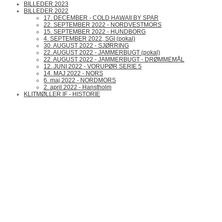
BILLEDER 2023
BILLEDER 2022
17. DECEMBER - COLD HAWAII BY SPAR
22. SEPTEMBER 2022 - NORDVESTMORS
15. SEPTEMBER 2022 - HUNDBORG
4. SEPTEMBER 2022, SGI (pokal)
30. AUGUST 2022 - SJØRRING
22. AUGUST 2022 - JAMMERBUGT (pokal)
22. AUGUST 2022 - JAMMERBUGT - DRØMMEMÅL
12. JUNI 2022 - VORUPØR SERIE 5
14. MAJ 2022 - NORS
6. maj 2022 - NORDMORS
2. april 2022 - Hanstholm
KLITMØLLER IF - HISTORIE