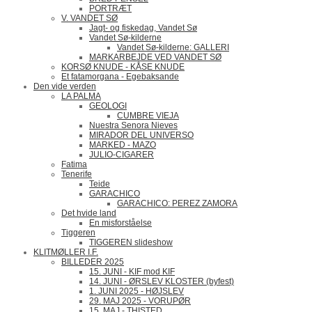
PORTRÆT
V. VANDET SØ
Jagt- og fiskedag, Vandet Sø
Vandet Sø-kilderne
Vandet Sø-kilderne: GALLERI
MARKARBEJDE VED VANDET SØ
KORSØ KNUDE - KÅSE KNUDE
Et fatamorgana - Egebaksande
Den vide verden
LA PALMA
GEOLOGI
CUMBRE VIEJA
Nuestra Senora Nieves
MIRADOR DEL UNIVERSO
MARKED - MAZO
JULIO-CIGARER
Fatima
Tenerife
Teide
GARACHICO
GARACHICO: PEREZ ZAMORA
Det hvide land
En misforståelse
Tiggeren
TIGGEREN slideshow
KLITMØLLER I.F.
BILLEDER 2025
15. JUNI - KIF mod KIF
14. JUNI - ØRSLEV KLOSTER (byfest)
1. JUNI 2025 - HØJSLEV
29. MAJ 2025 - VORUPØR
15. MAJ - THISTED